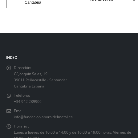
Cantabria
INDEO
Dirección:
C/ Joaquín Salas, 19
39011 Peñacastillo - Santander
Cantabria España
Teléfono:
+34 942 239906
Email:
info@fundacionlaboraldelmetal.es
Horario :
Lunes a Jueves de 10:00 a 14:00 y de 16:00 a 19:00 horas. Viernes de