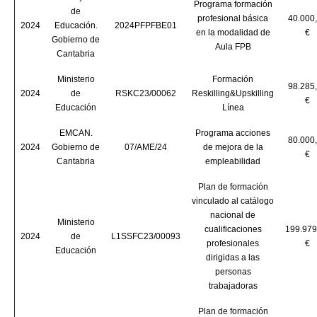
Programa formación
de
profesional básica
40.000
2024
Educación.
2024PFPFBE01
en la modalidad de
€
Gobierno de
Aula FPB
Cantabria
Ministerio
Formación
98.285
2024
de
RSKC23/00062
Reskilling&Upskilling
€
Educación
Línea
EMCAN.
Programa acciones
80.000
2024
Gobierno de
07/AME/24
de mejora de la
€
Cantabria
empleabilidad
Plan de formación
vinculado al catálogo
nacional de
Ministerio
cualificaciones
199.979
2024
de
L1SSFC23/00093
profesionales
€
Educación
dirigidas a las
personas
trabajadoras
Plan de formación