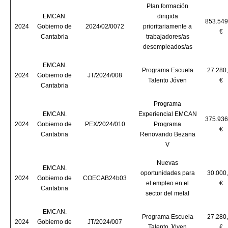
Plan formación
EMCAN.
dirigida
853.549
2024
Gobierno de
2024/02/0072
prioritariamente a
€
Cantabria
trabajadores/as
desempleados/as
EMCAN.
Programa Escuela
27.280
2024
Gobierno de
JT/2024/008
Talento Jóven
€
Cantabria
Programa
EMCAN.
Experiencial EMCAN
375.936
2024
Gobierno de
PEX/2024/010
Programa
€
Cantabria
Renovando Bezana
V
Nuevas
EMCAN.
oportunidades para
30.000
2024
Gobierno de
COECAB24b03
el empleo en el
€
Cantabria
sector del metal
EMCAN.
Programa Escuela
27.280
2024
Gobierno de
JT/2024/007
Talento Jóven
€