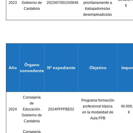
2023
Gobierno de
2023/07/0015/0646
prioritariamente a
€
Cantabria
trabajadores/as
desempleados/as
Órgano
Año
Nº expediente
Objetivo
Impor
concedente
Consejería
Programa formación
de
profesional básica
40.000
2024
Educación.
2024PFPFBE02
en la modalidad de
€
Gobierno de
Aula FPB
Cantabria
Consejería