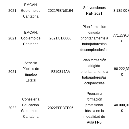
EMCAN.
Subvenciones
2021
Gobierno de
2021/REN/0194
3.135,00 
REN 2021
Cantabria
Plan formación
EMCAN.
dirigida
771.279,0
2021
Gobierno de
2021/01/0006
prioritariamente a
€
Cantabria
trabajadores/as
desempleados/as
Plan formación
Servicio
dirigida
Público de
90.222,3
2021
F210314AA
prioritariamente a
Empleo
€
trabajadores/as
Estatal
ocupados/as
Programa
Consejería
formación
Educación.
profesional
40.000,0
2022
2022PFPBEP05
Gobierno de
básica en la
€
Cantabria
modalidad de
Aula FPB