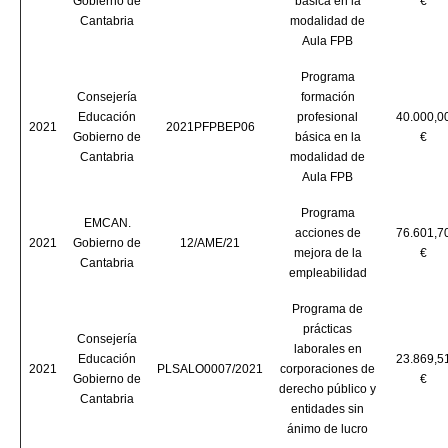
Gobierno de
básica en la
€
Cantabria
modalidad de
Aula FPB
Programa
Consejería
formación
Educación
profesional
40.000,0
2021
2021PFPBEP06
Gobierno de
básica en la
€
Cantabria
modalidad de
Aula FPB
Programa
EMCAN.
acciones de
76.601,7
2021
Gobierno de
12/AME/21
mejora de la
€
Cantabria
empleabilidad
Programa de
prácticas
Consejería
laborales en
Educación
23.869,5
2021
PLSALO0007/2021
corporaciones de
Gobierno de
€
derecho público y
Cantabria
entidades sin
ánimo de lucro