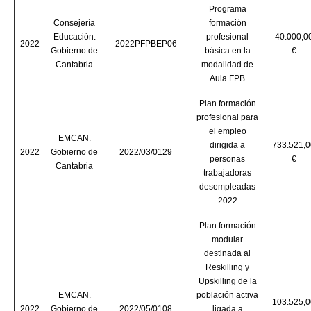
Programa
Consejería
formación
Educación.
profesional
40.000,0
2022
2022PFPBEP06
Gobierno de
básica en la
€
Cantabria
modalidad de
Aula FPB
Plan formación
profesional para
el empleo
EMCAN.
dirigida a
733.521,0
2022
Gobierno de
2022/03/0129
personas
€
Cantabria
trabajadoras
desempleadas
2022
Plan formación
modular
destinada al
Reskilling y
Upskilling de la
EMCAN.
población activa
103.525,0
2022
Gobierno de
2022/05/0108
ligada a