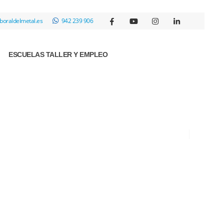
boraldelmetal.es
942 239 906
ESCUELAS TALLER Y EMPLEO