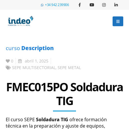
+34 942 239906
curso
Description
0
abril 1, 2025
SEPE MULTISECTORIAL
,
SEPE METAL
FMEC015PO Soldadura
TIG
El curso SEPE
Soldadura TIG
ofrece formación
técnica en la preparación y ajuste de equipos,