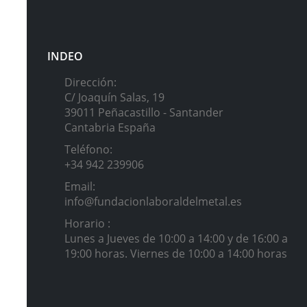
INDEO
Dirección:
C/ Joaquín Salas, 19
39011 Peñacastillo - Santander
Cantabria España
Teléfono:
+34 942 239906
Email:
info@fundacionlaboraldelmetal.es
Horario :
Lunes a Jueves de 10:00 a 14:00 y de 16:00 a
19:00 horas. Viernes de 10:00 a 14:00 horas