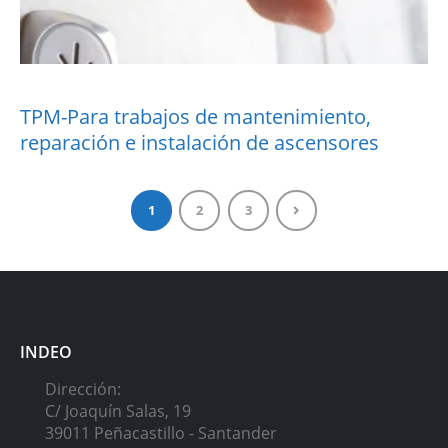
TPM-Para trabajos de mantenimiento,
reparación e instalación de ascensores
More Information
1
2
3
INDEO
Dirección:
C/ Joaquín Salas, 19
39011 Peñacastillo - Santander