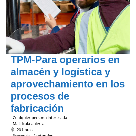
TPM-Para operarios en
almacén y logística y
aprovechamiento en los
procesos de
fabricación
Cualquier persona interesada
Matrícula abierta
20 horas
Presencial, Santander