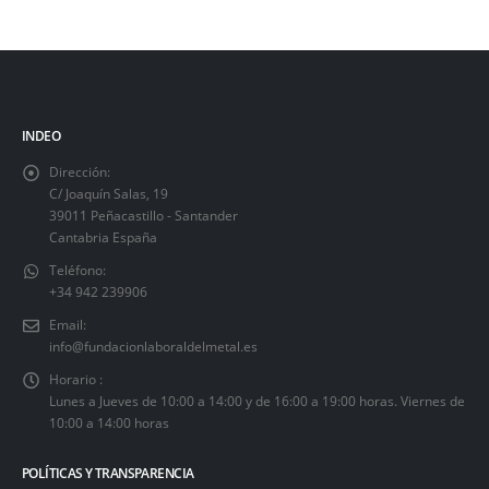
INDEO
Dirección:
C/ Joaquín Salas, 19
39011 Peñacastillo - Santander
Cantabria España
Teléfono:
+34 942 239906
Email:
info@fundacionlaboraldelmetal.es
Horario :
Lunes a Jueves de 10:00 a 14:00 y de 16:00 a 19:00 horas. Viernes de
10:00 a 14:00 horas
POLÍTICAS Y TRANSPARENCIA