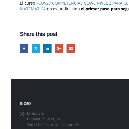
El curso
FCOV27 COMPETENCIAS CLAVE NIVEL 2 PARA C
MATEMÁTICA
no es un fin, sino
el primer paso para seg
Share this post
INDEO
Dirección:
C/ Joaquín Salas, 19
39011 Peñacastillo - Santander