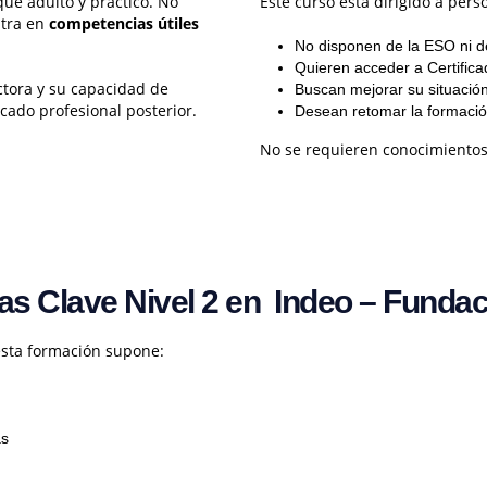
ue adulto y práctico. No
Este curso está dirigido a pers
ntra en
competencias útiles
No disponen de la ESO ni de
Quieren acceder a Certifica
tora y su capacidad de
Buscan mejorar su situación
icado profesional posterior.
Desean retomar la formación
No se requieren conocimientos 
s Clave Nivel 2 en Indeo – Fundaci
esta formación supone:
as