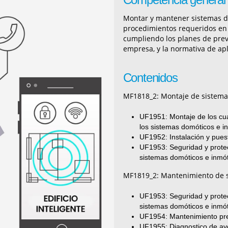
Montar y mantener sistemas dom
procedimientos requeridos en c
cumpliendo los planes de prev
empresa, y la normativa de apl
Contenidos
MF1818_2: Montaje de sistema
UF1951: Montaje de los cuad
los sistemas domóticos e i
UF1952: Instalación y pues
UF1953: Seguridad y prote
sistemas domóticos e inmót
MF1819_2: Mantenimiento de s
UF1953: Seguridad y prote
sistemas domóticos e inmót
UF1954: Mantenimiento pre
UF1955: Diagnostico de ave