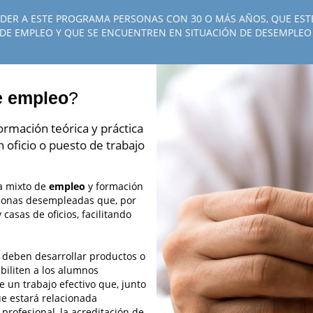
EDER A ESTE PROGRAMA PERSONAS CON 30 O MÁS AÑOS, QUE ES
 DE EMPLEO Y QUE SE ENCUENTREN EN SITUACIÓN DE DESEMPLEO
e empleo
?
ormación teórica y práctica
oficio o puesto de trabajo
a mixto de
empleo
y formación
rsonas desempleadas que, por
 casas de oficios, facilitando
a deben desarrollar productos o
ibiliten a los alumnos
e un trabajo efectivo que, junto
ue estará relacionada
profesional, la acreditación de