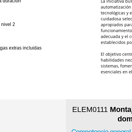
a duración
La iniciativa b
automatización 
tecnológicas y 
cuidadosa selec
 nivel 2
apropiados para
funcionamiento 
adecuada y el c
establecidos po
as extras incluidas
El objetivo cent
habilidades nec
sistemas, fomen
esenciales en e
ELEM0111
Monta
dom
Competencia general