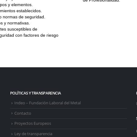
de Profesionalidad.
ipos y elementos.
mientos establecidos.
do normas de seguridad.
s y normativas.
tes susceptibles de
uridad con factores de riesgo
POLÍTICAS Y TRANSPARENCIA
Indeo – Fundación Laboral del Metal
Contacto
Proyectos Europeos
Ley de transparencia