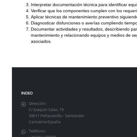
Interpretar documentación técnica para identificar equ
Verificar que los componentes cumplen con los requeri
Aplicar técnicas de mantenimiento preventivo siguien
Diagnosticar disfunciones o averías cumpliendo tiempo
Documentar actividades y resultados, describiendo par
mantenimiento y relacionando equipos y medios de seg
asociados.
INDEO
Dirección:
C/ Joaquín Salas, 19
39011 Peñacastillo - Santander
Cantabria España
Teléfono: