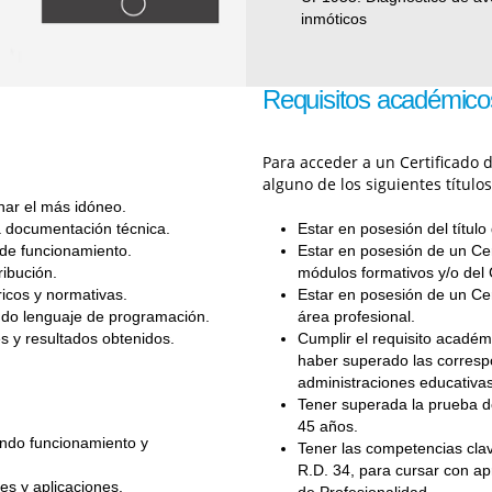
inmóticos
Requisitos académico
Para acceder a un Certificado 
alguno de los siguientes título
nar el más idóneo.
a documentación técnica.
Estar en posesión del títul
 de funcionamiento.
Estar en posesión de un Cer
ribución.
módulos formativos y/o del 
icos y normativas.
Estar en posesión de un Cer
ando lenguaje de programación.
área profesional.
es y resultados obtenidos.
Cumplir el requisito académ
haber superado las corresp
administraciones educativas
Tener superada la prueba d
45 años.
zando funcionamiento y
Tener las competencias clav
R.D. 34, para cursar con ap
es y aplicaciones.