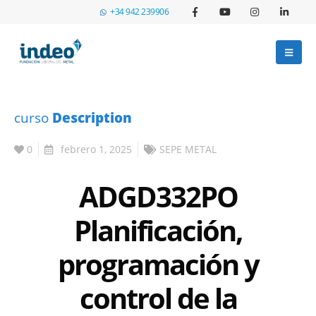
+34 942 239906
curso
Description
0
febrero 1, 2025
SEPE METAL
ADGD332PO
Planificación,
programación y
control de la