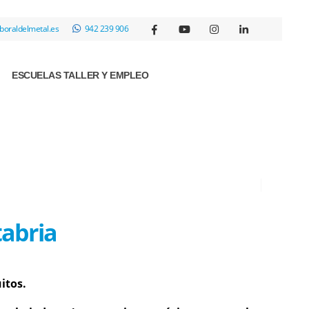
boraldelmetal.es
942 239 906
ESCUELAS TALLER Y EMPLEO
tabria
itos.