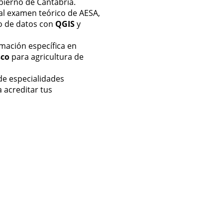
bierno de Cantabria.
 al examen teórico de AESA,
o de datos con
QGIS
y
mación específica en
sco
para agricultura de
de especialidades
 acreditar tus