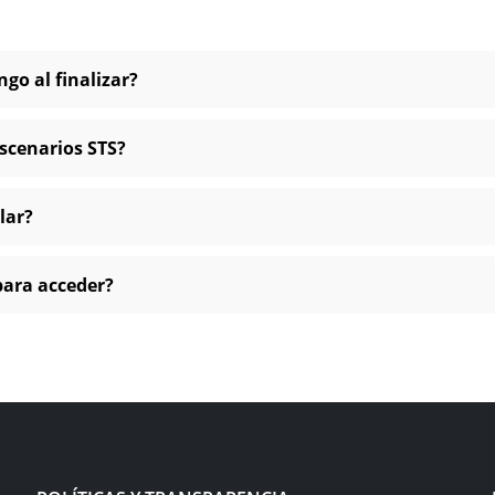
go al finalizar?
escenarios STS?
lar?
para acceder?