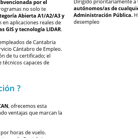
Dirigido prioritariamente a
bvencionada por el
autónomos/as de cualquier
programas no solo te
Administración Pública.
Ha
tegoría Abierta A1/A2/A3 y
desempleo
an en aplicaciones reales de
as GIS y tecnología LIDAR
.
esempleados de Cantabria
ervicio Cántabro de Empleo.
n de tu certificado; el
de técnicos capaces de
ción ?
CAN
, ofrecemos esta
ndo ventajas que marcan la
 por horas de vuelo.